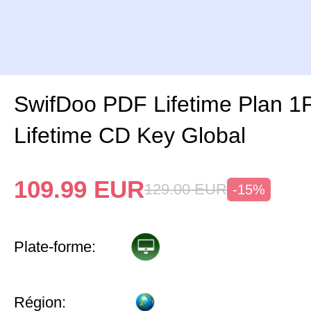
SwifDoo PDF Lifetime Plan 1
Lifetime CD Key Global
109.99
EUR
129.00
EUR
-15%
Plate-forme:
Région: